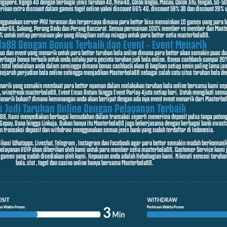
apore, Agogo 4D dengan berbagai jenis taruhan 4D, New4D, Colok Angka, Macau, Colok Jitu, tengah, 50-50,
ikan extra discount dalam games togel online yakni discount 66% 4D, discount 59% 3D dan discount 29% u
nggunakan server PKV teraman dan terpercaya dimana para bettor bisa memainkan 10 games yang para be
Bandar66, Sakong, Perang Dadu dan Perang Baccarat. Semua permainan 100% member vs member dan Mast
% untuk setiap permainan pkv yang dibagikan setiap minggu untuk para bettor setia masterbola88.
a88 Dengan Bonus Terbaik dan Event - Event Menarik
 dan event yang menarik untuk para bettor taruhan bola online dimana para bettor akan semakin puas d
erbagai bonus terbaik untuk anda selaku para pecinta taruhan judi bola online. Bonus cashback sampai 20
total kekalahan anda dalam seminggu dimana bonus cashback akan di bagikan setiap senin paling lama j
ejarah perjudian bola online sehingga menjadikan Masterbola88 sebagai salah satu situs taruhan bola de
enarik yang semakin membuat para bettor nyaman dalam melakukan taruhan bola online bersama kami sepe
y, winstreak masterbola88, Event Emas Antam hingga Event Parlay 4juta setiap hari. Untuk mengikuti semua
enarik bukan? dimana kemenangan anda akan berlipat dengan ada nya event event menarik dari Masterbo
s Judi Taruhan Online Dengan Pelayanan Terbaik
88, Kami menyediakan berbagai kemudahan dalam transaksi seperti menerima deposit pulsa tanpa potonga
Gopay, Dana hingga Linkaja. Bukan hanya itu Masterbola88 juga bekerjasama dengan berbagai bank swasta
n transaksi deposit dan withdraw menggunakan semua jenis bank yang sudah terdaftar di Indonesia.
aplikasi Whatapps, Livechat, Telegram , Instagram dan Facebook agar para bettor semakin mudah berkomun
 pelayanan VVIP akan diberikan oleh kami untuk para member setia masterbola88. Customer Service kami
games yang sudah disediakan oleh kami. Kepuasan anda adalah Kebahagian kami. Nikmati sensasi taruha
bola, slot , togel dan casino online hanya bersama Masterbola88.