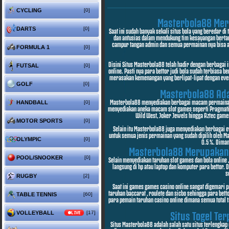
Masterbola88 Meru
Saat ini sudah banyak sekali situs bola yang beredar d
dan antusias dalam mendukung tim kesayangan bertandi
campur tangan admin dan semua permainan nya bisa and
Disini Situs Masterbola88 telah hadir dengan berbagai 
online. Pasti nya para bettor judi bola sudah terbiasa
merasakan kemenangan yang berlipat-lipat dengan event
Masterbola88 Ada
Masterbola88 menyediakan berbagai macam permainan s
menyediakan aneka macam slot games seperti Pragmatic p
Wild West, Joker Jewels hingga Aztec game
Selain itu Masterbola88 juga menyediakan berbagai ev
untuk semua jenis permainan yang sudah dipilih oleh M
0.5 %. Diman
Masterbola88 Merupakan S
Selain menyediakan taruhan slot games dan bola online
langsung di hp atau laptop dan komputer para bettor
s
Saat ini games games casino online sangat digemari 
taruhan baccarat , roulete dan sicbo sehingga para bet
para pemain taruhan casino online dimana semua total 
Situs Togel T
Situs Masterbola88 adalah salah satu situs terlengka